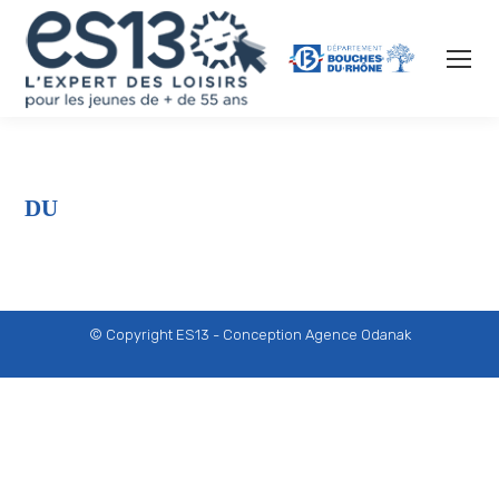
© Copyright ES13 - Conception
Agence Odanak