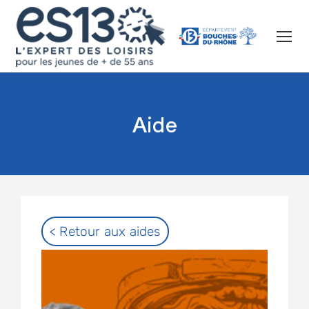
Aide
< Retour aux aides