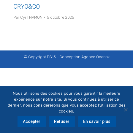
CRYO&CO
Par
Cyril HAMON
5 octobre 2025
© Copyright ES13 - Conception
Agence Odanak
Nous utilisons des cookies pour vous garantir la meilleure
expérience sur notre site. Si vous continuez à utiliser ce
dernier, nous considérerons que vous acceptez l'utilisation des
cookies.
Accepter
Refuser
En savoir plus