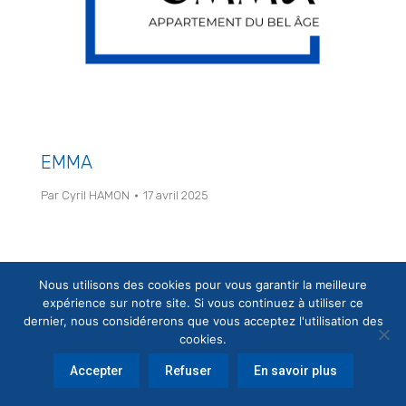
EMMA
Par
Cyril HAMON
17 avril 2025
Nous utilisons des cookies pour vous garantir la meilleure
expérience sur notre site. Si vous continuez à utiliser ce
© Copyright ES13 - Conception
Agence Odanak
dernier, nous considérerons que vous acceptez l'utilisation des
cookies.
Accepter
Refuser
En savoir plus