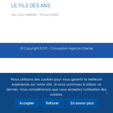
LE FILS DES ANS
Par
Cyril HAMON
15 avril 2025
© Copyright ES13 - Conception
Agence Odanak
Nous utilisons des cookies pour vous garantir la meilleure
expérience sur notre site. Si vous continuez à utiliser ce
dernier, nous considérerons que vous acceptez l'utilisation des
cookies.
Accepter
Refuser
En savoir plus