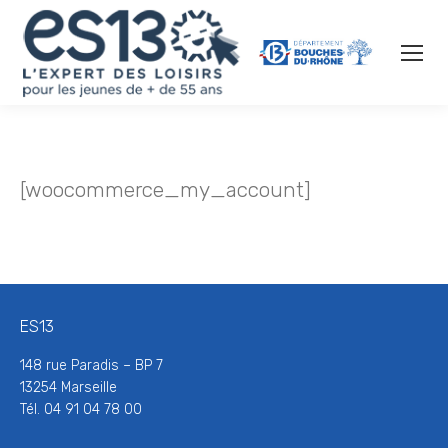
[woocommerce_my_account]
ES13
148 rue Paradis – BP 7
13254 Marseille
Tél. 04 91 04 78 00