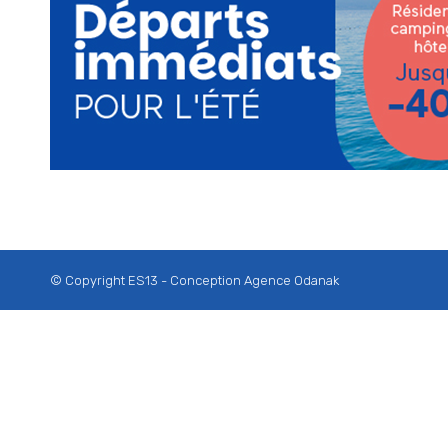
© Copyright ES13 - Conception
Agence Odanak