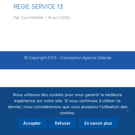
REGIE SERVICE 13
Par
Cyril HAMON
14 avril 2025
© Copyright ES13 - Conception
Agence Odanak
Nous utilisons des cookies pour vous garantir la meilleure
expérience sur notre site. Si vous continuez à utiliser ce
dernier, nous considérerons que vous acceptez l'utilisation des
cookies.
Accepter
Refuser
En savoir plus