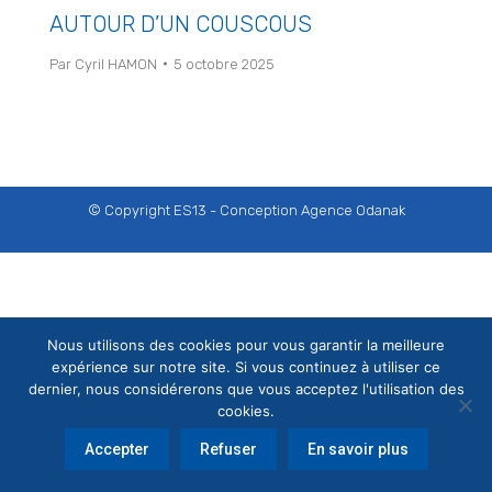
AUTOUR D’UN COUSCOUS
Par
Cyril HAMON
5 octobre 2025
© Copyright ES13 - Conception
Agence Odanak
Nous utilisons des cookies pour vous garantir la meilleure
expérience sur notre site. Si vous continuez à utiliser ce
dernier, nous considérerons que vous acceptez l'utilisation des
cookies.
Accepter
Refuser
En savoir plus