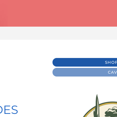
SHO
CAV
DES