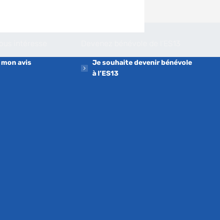
nous intéresse
Devenez bénévole de l’ES13
 mon avis
Je souhaite devenir bénévole
à l’ES13