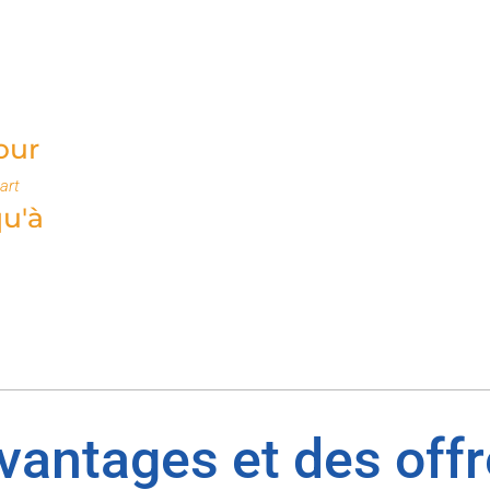
our
art
qu'à
avantages et des off