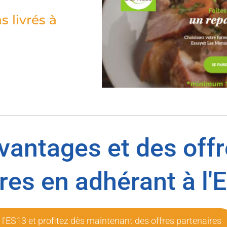
s livrés à
avantages et des off
res en adhérant à l'
 l'ES13 et profitez dès maintenant des offres partenaires