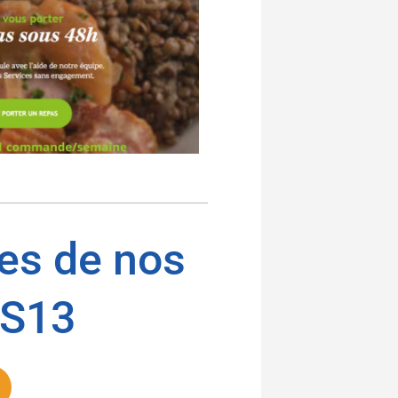
res de nos
ES13