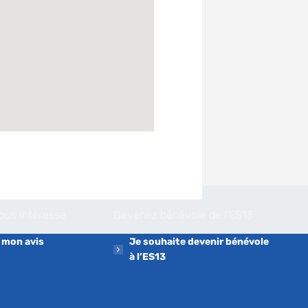
nous intéresse
Devenez bénévole de l’ES13
 mon avis
Je souhaite devenir bénévole
à l’ES13