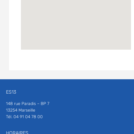
ES13
148 rue Paradis – BP 7
13254 Marseille
Tél. 04 91 04 78 00
HORAIRES