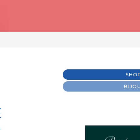
SHO
BIJO
E
s