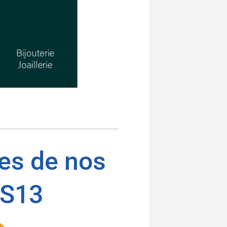
res de nos
ES13