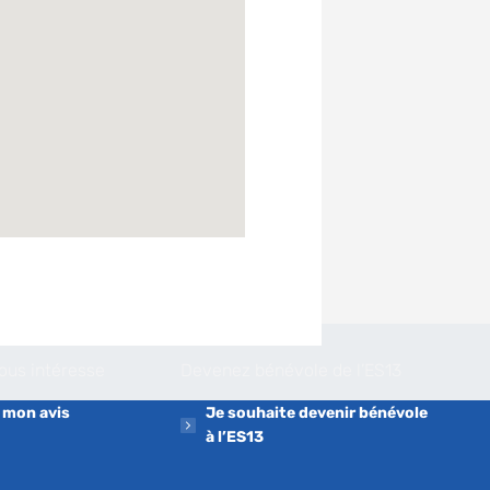
nous intéresse
Devenez bénévole de l’ES13
 mon avis
Je souhaite devenir bénévole
à l’ES13