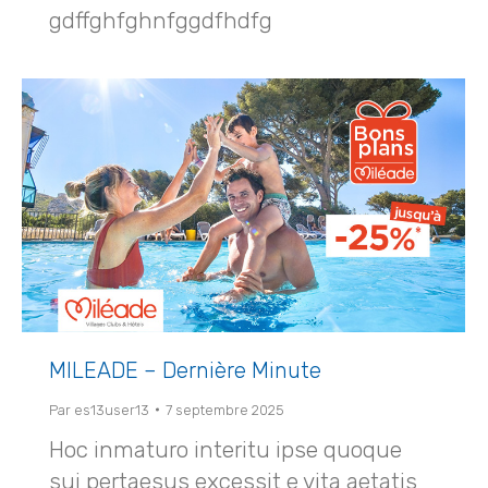
gdffghfghnfggdfhdfg
MILEADE – Dernière Minute
Par
es13user13
7 septembre 2025
Hoc inmaturo interitu ipse quoque
sui pertaesus excessit e vita aetatis