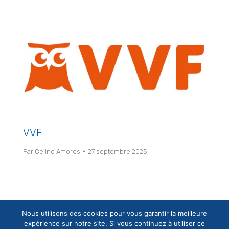
VVF
Par
Celine Amoros
27 septembre 2025
←
1
2
3
4
→
Nous utilisons des cookies pour vous garantir la meilleure
expérience sur notre site. Si vous continuez à utiliser ce